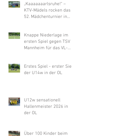
„Kaaaaaaarlsruhe!“ –
KTV-Mädels rocken das
52. Mädchenturnier in
Bad Kreuznach
Knappe Niederlage im
ersten Spiel gegen TSV
Mannheim für das VL-
Team der U14w, dann
chancenlos gegen
Erstes Spiel - erster Sieg
Merzhausen
der U14w in der OL
U12w sensationell
Hallenmeister 2026 in
der OL
Über 100 Kinder beim