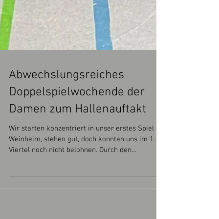
Abwechslungsreiches
Doppelspielwochende der
Damen zum Hallenauftakt
Wir starten konzentriert in unser erstes Spiel in
Weinheim, stehen gut, doch konnten uns im 1.
Viertel noch nicht belohnen. Durch den
Nachschuss einer Ecke von Marie gehen wir im
2. Viertel in Führung . Wir bleiben gut im Spiel
und Svenja schiebt den Ball über die Torlinie