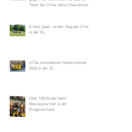
Knappe Niederlage im ersten Spiel
gegen TSV Mannheim für das VL-
Team der U14w, dann chancenlos
gegen Merzhausen
Erstes Spiel - erster Sieg der U14w
in der OL
U12w sensationell Hallenmeister
2026 in der OL
Über 100 Kinder beim
Nikolausturnier in der
Dragonerhalle