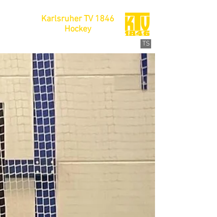
Karlsruher TV 1846
Hockey
TS