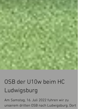
OSB der U10w beim HC
Ludwigsburg