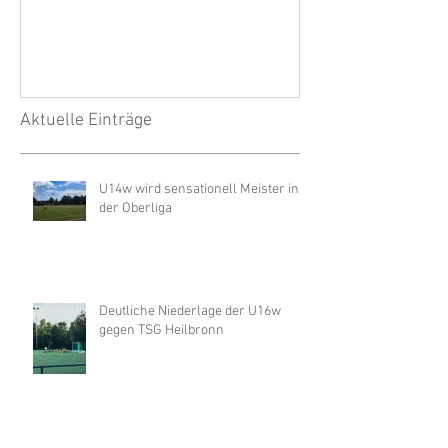
JÜT 2019
1. Herren: Spie
wegen Unwette
Aktuelle Einträge
U14w wird sensationell Meister in
der Oberliga
Deutliche Niederlage der U16w
gegen TSG Heilbronn