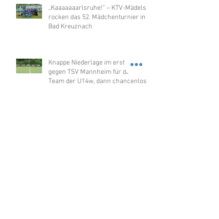
„Kaaaaaaarlsruhe!“ – KTV-Mädels
rocken das 52. Mädchenturnier in
Bad Kreuznach
Knappe Niederlage im ersten Spiel
gegen TSV Mannheim für das VL-
Team der U14w, dann chancenlos
gegen Merzhausen
Erstes Spiel - erster Sieg der U14w
in der OL
U12w sensationell Hallenmeister
2026 in der OL