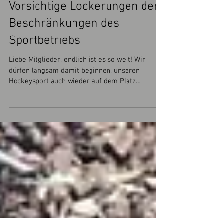
Vorsichtige Lockerungen der
Beschränkungen des
Sportbetriebs
Liebe Mitglieder, endlich ist es so weit! Wir
dürfen langsam damit beginnen, unseren
Hockeysport auch wieder auf dem Platz
auszuüben,...