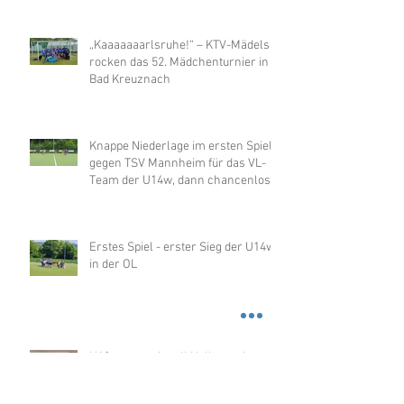
„Kaaaaaaarlsruhe!“ – KTV-Mädels
rocken das 52. Mädchenturnier in
Bad Kreuznach
Knappe Niederlage im ersten Spiel
gegen TSV Mannheim für das VL-
Team der U14w, dann chancenlos
gegen Merzhausen
Erstes Spiel - erster Sieg der U14w
in der OL
U12w sensationell Hallenmeister
2026 in der OL