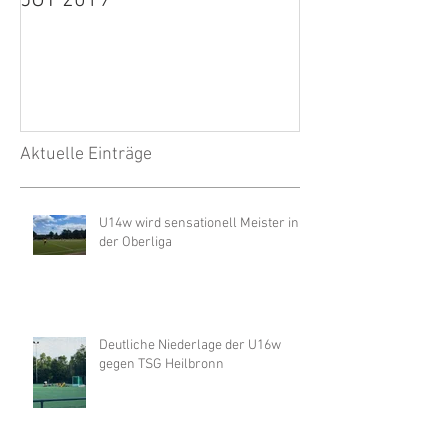
JÜT 2019
1. Herren: Spie
wegen Unwette
Aktuelle Einträge
U14w wird sensationell Meister in
der Oberliga
Deutliche Niederlage der U16w
gegen TSG Heilbronn