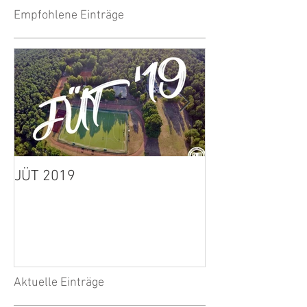
Empfohlene Einträge
JÜT 2019
1. Herren: Spie
wegen Unwette
Aktuelle Einträge