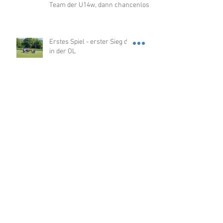
Team der U14w, dann chancenlos
gegen Merzhausen
Erstes Spiel - erster Sieg der U14w
in der OL
U12w sensationell Hallenmeister
2026 in der OL
Über 100 Kinder beim
Nikolausturnier in der
Dragonerhalle