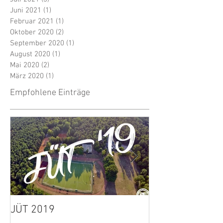
Juni 2021
(1)
1 Beitrag
Februar 2021
(1)
1 Beitrag
Oktober 2020
(2)
2 Beiträge
September 2020
(1)
1 Beitrag
August 2020
(1)
1 Beitrag
Mai 2020
(2)
2 Beiträge
März 2020
(1)
1 Beitrag
Empfohlene Einträge
JÜT 2019
1. Herren: Spie