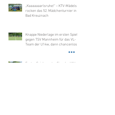
„Kaaaaaaarlsruhe!“ – KTV-Mädels
rocken das 52. Mädchenturnier in
Bad Kreuznach
Knappe Niederlage im ersten Spiel
gegen TSV Mannheim für das VL-
Team der U14w, dann chancenlos
gegen Merzhausen
Erstes Spiel - erster Sieg der U14w
in der OL
U12w sensationell Hallenmeister
2026 in der OL