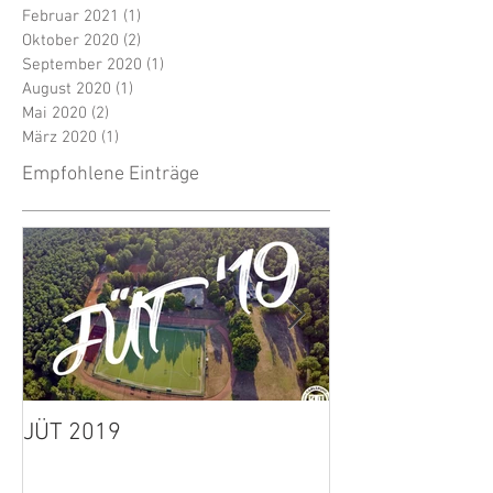
Februar 2021
(1)
1 Beitrag
Oktober 2020
(2)
2 Beiträge
September 2020
(1)
1 Beitrag
August 2020
(1)
1 Beitrag
Mai 2020
(2)
2 Beiträge
März 2020
(1)
1 Beitrag
Empfohlene Einträge
JÜT 2019
1. Herren: Spie
wegen Unwette