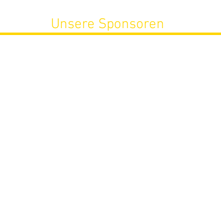
Unsere Sponsoren
Aktualisiert)
Impressum
m -
ite stören, melden Sie sich bitte bei
homepage@ktv-hockey.de
. Wir werden d