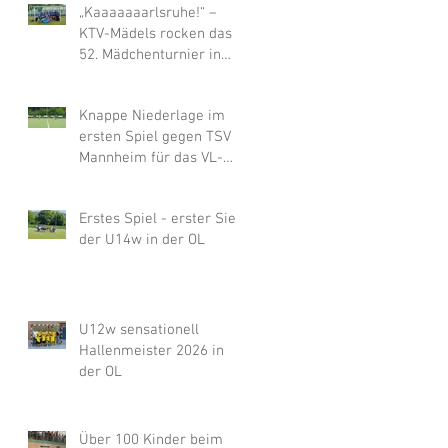
„Kaaaaaaarlsruhe!“ –
KTV-Mädels rocken das
52. Mädchenturnier in
Bad Kreuznach
Knappe Niederlage im
ersten Spiel gegen TSV
Mannheim für das VL-
Team der U14w, dann
chancenlos gegen
Erstes Spiel - erster Sieg
Merzhausen
der U14w in der OL
U12w sensationell
Hallenmeister 2026 in
der OL
Über 100 Kinder beim