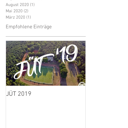
August 2020
(1)
1 Beitrag
Mai 2020
(2)
2 Beiträge
März 2020
(1)
1 Beitrag
Empfohlene Einträge
JÜT 2019
1. Herren: Spie
wegen Unwette