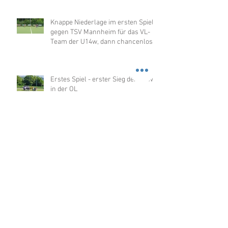
Knappe Niederlage im ersten Spiel
gegen TSV Mannheim für das VL-
Team der U14w, dann chancenlos
gegen Merzhausen
Erstes Spiel - erster Sieg der U14w
in der OL
U12w sensationell Hallenmeister
2026 in der OL
Über 100 Kinder beim
Nikolausturnier in der
Dragonerhalle