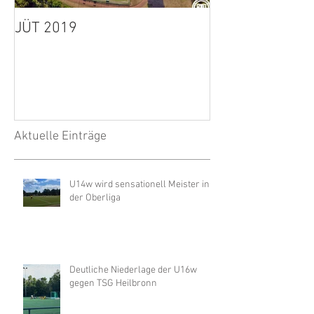
JÜT 2019
1. Herren: Spie
wegen Unwette
Aktuelle Einträge
U14w wird sensationell Meister in
der Oberliga
Deutliche Niederlage der U16w
gegen TSG Heilbronn