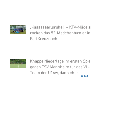
„Kaaaaaaarlsruhe!“ – KTV-Mädels
rocken das 52. Mädchenturnier in
Bad Kreuznach
Knappe Niederlage im ersten Spiel
gegen TSV Mannheim für das VL-
Team der U14w, dann chancenlos
gegen Merzhausen
Erstes Spiel - erster Sieg der U14w
in der OL
U12w sensationell Hallenmeister