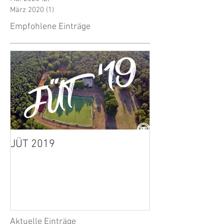
März 2020
(1)
1 Beitrag
Empfohlene Einträge
JÜT 2019
1. Herren: Spie
wegen Unwette
Aktuelle Einträge