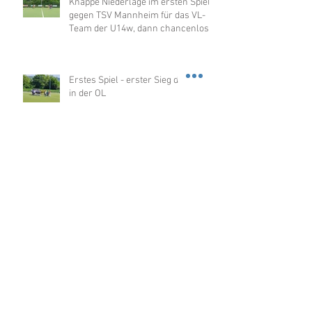
Knappe Niederlage im ersten Spiel
gegen TSV Mannheim für das VL-
Team der U14w, dann chancenlos
gegen Merzhausen
Erstes Spiel - erster Sieg der U14w
in der OL
U12w sensationell Hallenmeister
2026 in der OL
Über 100 Kinder beim
Nikolausturnier in der
Dragonerhalle