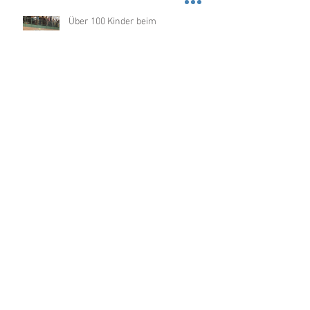
Über 100 Kinder beim
Nikolausturnier in der
Dragonerhalle
KTV-Hockey feiert Weihnachten
Abwechslungsreiches
Doppelspielwochende der Damen
zum Hallenauftakt