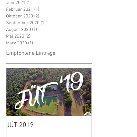
Juni 2021
(1)
1 Beitrag
Februar 2021
(1)
1 Beitrag
Oktober 2020
(2)
2 Beiträge
September 2020
(1)
1 Beitrag
August 2020
(1)
1 Beitrag
Mai 2020
(2)
2 Beiträge
März 2020
(1)
1 Beitrag
Empfohlene Einträge
JÜT 2019
1. Herren: Spie
wegen Unwette