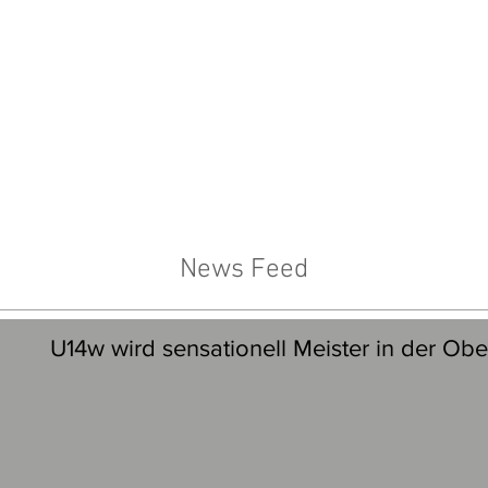
News Feed
U14w wird sensationell Meister in der Obe