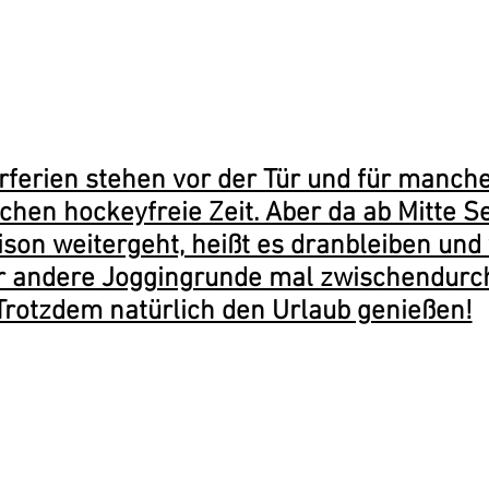
Und hier findest du unsere Trainingszeite
eren Fragen kann dir auch unser Jugendw
Eichhorn
weiterhelfen.
ferien stehen vor der Tür und für manche
ochen hockeyfreie Zeit. Aber da ab Mitte 
ison weitergeht, heißt es dranbleiben und 
er andere Joggingrunde mal zwischendurch
Trotzdem natürlich den Urlaub genießen!
raditionell findet in den ersten be
Sommerferien die Hockeycamps sta