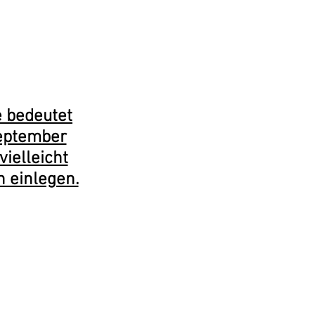
n
art
Moritz
 bedeutet
September
vielleicht
 einlegen.
iden Wochen der
tt.