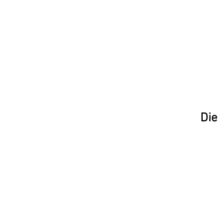
Vielen Dank 
Vorfeld wie
Die