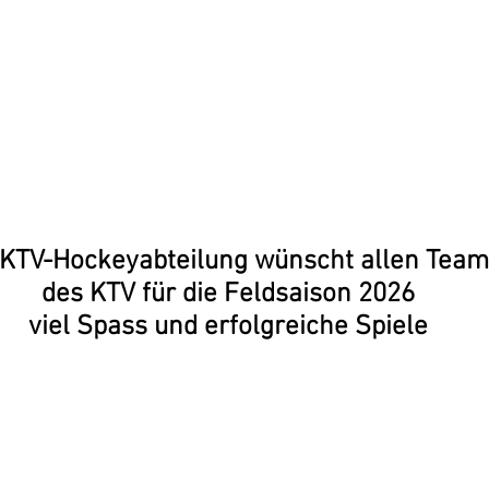
an die Organisatoren, die in den le
der viel geleistet haben, und ein t
auf die Beine gestellt haben
 KTV-Hockeyabteilung wünscht allen Team
des KTV für die Feldsaison 2026
viel Spass und erfolgreiche Spiele