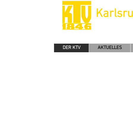
Karlsr
DER KTV
AKTUELLES
Du bist auf d
die Athletik, Koo
Dann bi
Du bist herzlich 
Wenn du erstmal 
macht, steh