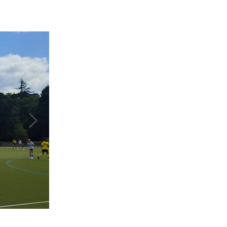
Deutliche Niederlage der U16w gegen TSG He