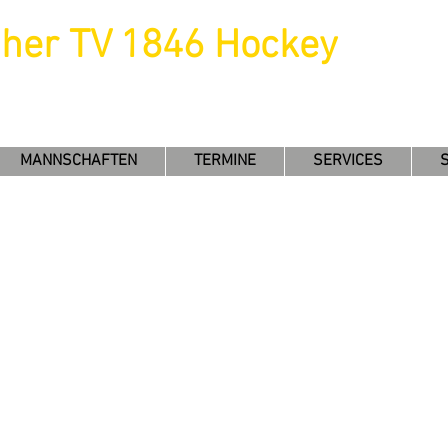
uher TV 1846 Hockey
MANNSCHAFTEN
TERMINE
SERVICES
er Suche nach einer neuen sportlichen He
rdination und Finesse verbindet und auch 
st du beim Feld- bzw. Hallenhockey genau 
willkommen - komm zu uns ins Team. Wir fr
nur "reinschnuppern" möchtest, ob es di
t dir
Tatjana Tanck
mit ersten Ratschlägen