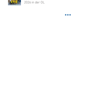
2026 in der OL
Über 100 Kinder beim
Nikolausturnier in der
Dragonerhalle
KTV-Hockey feiert Weihnachten
Abwechslungsreiches
Doppelspielwochende der Damen