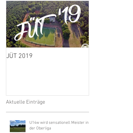
JÜT 2019
1. Herren: Spie
wegen Unwette
Aktuelle Einträge
U14w wird sensationell Meister in
der Oberliga