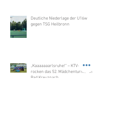
Deutliche Niederlage der U16w
gegen TSG Heilbronn
„Kaaaaaaarlsruhe!“ – KTV-Mädels
rocken das 52. Mädchenturnier in
Bad Kreuznach
Knappe Niederlage im ersten Spiel
gegen TSV Mannheim für das VL-
Team der U14w, dann chancenlos
gegen Merzhausen
Erstes Spiel - erster Sieg der U14w