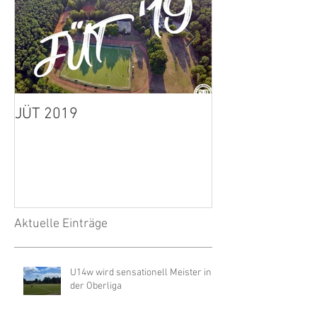
JÜT 2019
1. Herren: Spie
wegen Unwette
Aktuelle Einträge
U14w wird sensationell Meister in
der Oberliga