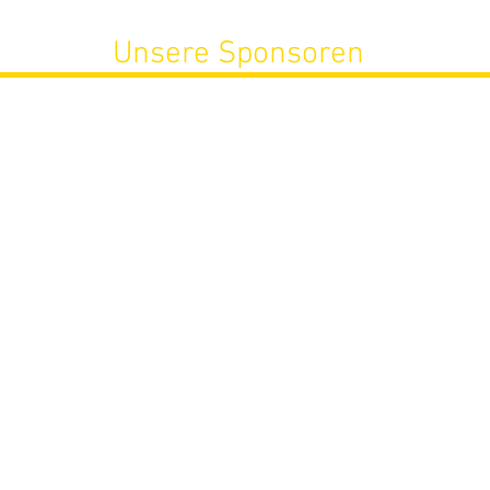
Unsere Sponsoren
Aktualisiert)
Impressum
m -
ite stören, melden Sie sich bitte bei
homepage@ktv-hockey.de
. Wir werden d