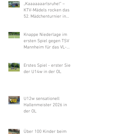
„Kaaaaaaarlsruhe!“ –
KTV-Mädels rocken das
52. Mädchenturnier in
Bad Kreuznach
Knappe Niederlage im
ersten Spiel gegen TSV
Mannheim für das VL-
Team der U14w, dann
chancenlos gegen
Erstes Spiel - erster Sieg
Merzhausen
der U14w in der OL
U12w sensationell
Hallenmeister 2026 in
der OL
Über 100 Kinder beim