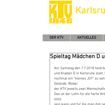
Karlsr
DER KTV
AKTUELLES
Spieltag Mädchen D u
Am Samstag den 7.7.2018 fand be
und Knaben D in Karlsruhe statt
nochmal ein "kleines JÜT" zu se
Gelände. Wobei
der KTV jeweils zwei Mannschafte
Das ist der Lohn für die harte Ar
stolz
sein kann und für die man ihm s