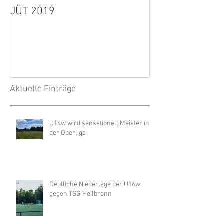
JÜT 2019
1. Herren: Spie
wegen Unwette
Aktuelle Einträge
U14w wird sensationell Meister in
der Oberliga
Deutliche Niederlage der U16w
gegen TSG Heilbronn