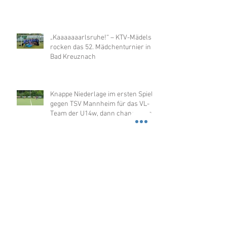
„Kaaaaaaarlsruhe!“ – KTV-Mädels
rocken das 52. Mädchenturnier in
Bad Kreuznach
Knappe Niederlage im ersten Spiel
gegen TSV Mannheim für das VL-
Team der U14w, dann chancenlos
gegen Merzhausen
Erstes Spiel - erster Sieg der U14w
in der OL
U12w sensationell Hallenmeister
2026 in der OL